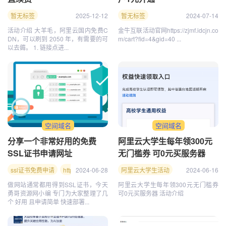
暂无标签
2025-12-12
暂无标签
2024-07-14
活动介绍 大羊毛，阿里云国内免费C
金牛互联活动官网https://zjmf.idcjn.co
DN，可以刷到 2050 年，有需要的可
m/cart?fid=4&gid=40 ...
以去薅。 1. 链接点进...
空间域名
空间域名
分享一个非常好用的免费
阿里云大学生每年领300元
SSL证书申请网址
无门槛券 可0元买服务器
ssl证书免费申请
https证书免费申请
2024-06-28
免费ssl证书
阿里云大学生活动
2024-06-16
做网站通常都用得到SSL证书，今天
阿里云大学生每年领300元无门槛券
勇哥资源网小编 专门为大家整理了几
可0元买服务器 活动介绍
个 好用 且申请简单 快速部署...